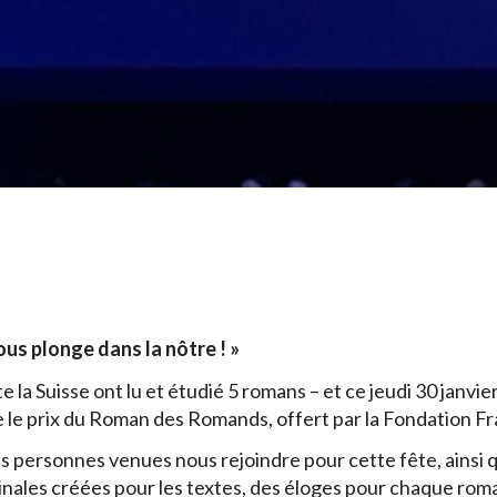
ous plonge dans la nôtre ! »
te la Suisse ont lu et étudié 5 romans – et ce jeudi 30 janvi
e le prix du Roman des Romands, offert par la Fondation F
ersonnes venues nous rejoindre pour cette fête, ainsi que
inales créées pour les textes, des éloges pour chaque roma