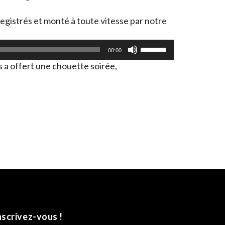
registrés et monté à toute vitesse par notre
Utilisez
00:00
les
s a offert une chouette soirée,
flèches
haut/bas
pour
augmenter
ou
diminuer
le
volume.
nscrivez-vous !