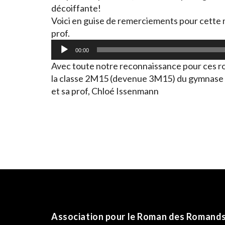
décoiffante!
Voici en guise de remerciements pour cette m
prof.
Lecteur
00:00
audio
Avec toute notre reconnaissance pour ces rom
la classe 2M15 (devenue 3M15) du gymnase de
et sa prof, Chloé Issenmann
Association pour le Roman des Romand