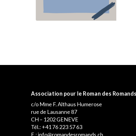
Association pour le Roman des Romand
c/o Mme F. Althaus Humerose
rue de Lausanne 87
CH – 1202 GENEVE
Tél.: +41 76 223 57 63
E.: info@romandesromands.ch