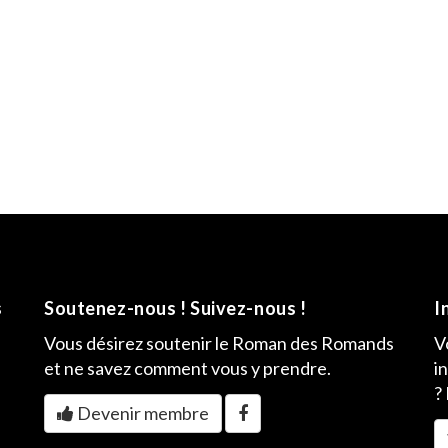
s
Soutenez-nous ! Suivez-nous !
I
Vous désirez soutenir le Roman des Romands
V
et ne savez comment vous y prendre.
i
?
Devenir membre