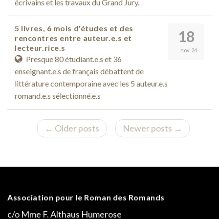
écrivains et les travaux du Grand Jury.
5 livres, 6 mois d'études et des
18
rencontres entre auteur.e.s et
lecteur.rice.s
nov. 24
Presque 80 étudiant.e.s et 36
enseignant.e.s de français débattent de
littérature contemporaine avec les 5 auteur.e.s
romand.e.s sélectionné.e.s
← Older posts
Newer posts →
Association pour le Roman des Romands
c/o Mme F. Althaus Humerose