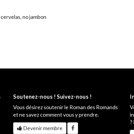
o cervelas, no jambon
s
Soutenez-nous ! Suivez-nous !
I
Vous désirez soutenir le Roman des Romands
V
et ne savez comment vous y prendre.
i
?
Devenir membre