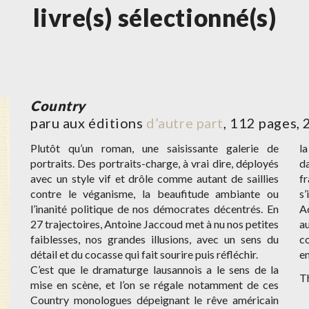
livre(s) sélectionné(s)
Country
paru aux éditions
d’autre part
, 112 pages,
Plutôt qu’un roman, une saisissante galerie de
la
portraits. Des portraits-charge, à vrai dire, déployés
d
avec un style vif et drôle comme autant de saillies
fr
contre le véganisme, la beaufitude ambiante ou
s’
l’inanité politique de nos démocrates décentrés. En
Ac
27 trajectoires, Antoine Jaccoud met à nu nos petites
a
faiblesses, nos grandes illusions, avec un sens du
c
détail et du cocasse qui fait sourire puis réfléchir.
en
C’est que le dramaturge lausannois a le sens de la
T
mise en scène, et l’on se régale notamment de ces
Country monologues dépeignant le rêve américain