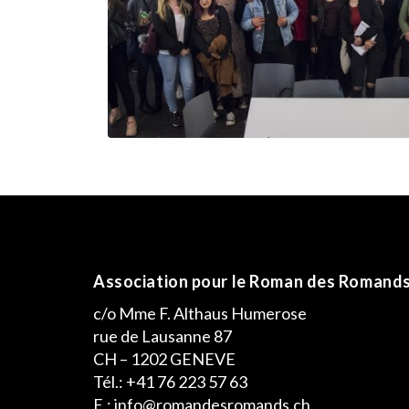
Association pour le Roman des Romand
c/o Mme F. Althaus Humerose
rue de Lausanne 87
CH – 1202 GENEVE
Tél.: +41 76 223 57 63
E.: info@romandesromands.ch