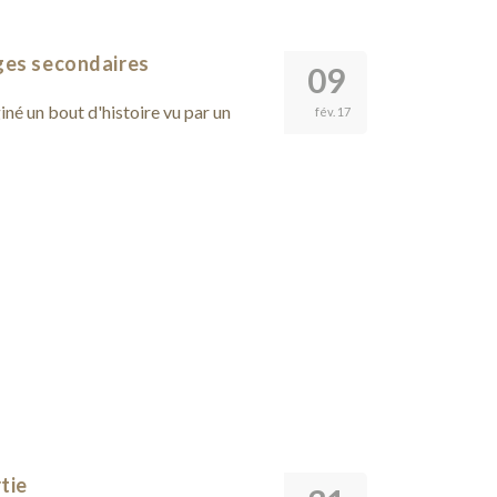
ges secondaires
09
iné un bout d'histoire vu par un
fév. 17
tie